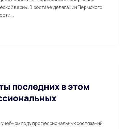
еской весны. В составе делегации Пермского
сти...
ты последних в этом
ессиональных
м учебном году профессиональных состязаний