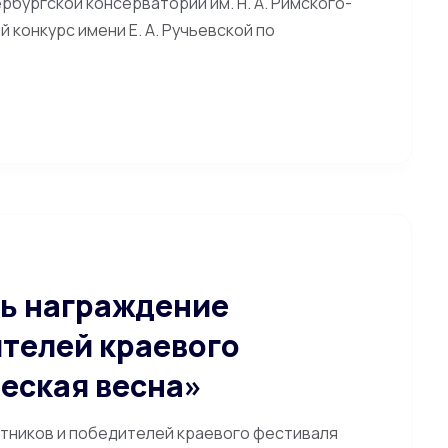
рбургской консерватории им. Н. А. Римского-
 конкурс имени Е. А. Ручьевской по
сь награждение
ителей краевого
еская весна»
стников и победителей краевого фестиваля