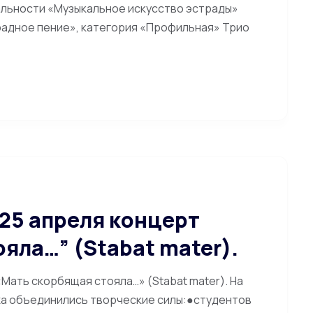
льности «Музыкальное искусство эстрады»
радное пение», категория «Профильная» Трио
25 апреля концерт
яла…” (Stabat mater).
Мать скорбящая стояла…» (Stabat mater). На
а объединились творческие силы:●студентов