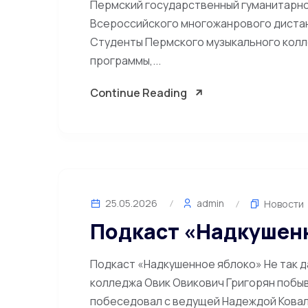
Пермский государственный гуманитарно
Всероссийского многожанрового дистан
Студенты Пермского музыкального колл
программы,...
Continue Reading
25.05.2026
admin
Новости
Подкаст «Надкушен
Подкаст «Надкушенное яблоко» Не так 
колледжа Овик Овикович Григорян побыва
побеседовал с ведущей Надеждой Ковале