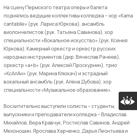
На сцену Пермского театра оперы и балета
поднялись ведущие коллективы колледжа – хор «Kama
cantabile» (рук. Лариса Юркова), ансамбль
виолончелистов (рук. Татьяна Савинова), хор
специальности «Вокальное искусство» (рук. Ксения
Юркова), Камерный оркестр и оркестр русских
народных инструментов (дир. Вячеслав Рачеев),
оркестр «a+b» (рук. Алексей Проскурнин), трио
«КсАлАн» (рук. Марина Клюкач) и эстрадный
вокальный ансамбль (рук. Алена Дубова), хор
специальности «Музыкальное образование».
Восхитительно выступили солисты – студенты,
выпускники и преподаватели колледжа – Владислав
Михайлов, Вера Кравчук, Ростислав Савинов, Андрей
Мехоношин, Ярослава Харченко, Дарья Леонтьева и