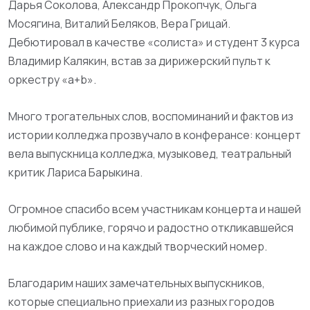
Дарья Соколова, Александр Прокопчук, Ольга
Мосягина, Виталий Беляков, Вера Грицай.
Дебютировал в качестве «солиста» и студент 3 курса
Владимир Калякин, встав за дирижерский пульт к
оркестру «a+b».
Много трогательных слов, воспоминаний и фактов из
истории колледжа прозвучало в конферансе: концерт
вела выпускница колледжа, музыковед, театральный
критик Лариса Барыкина.
Огромное спасибо всем участникам концерта и нашей
любимой публике, горячо и радостно откликавшейся
на каждое слово и на каждый творческий номер.
Благодарим наших замечательных выпускников,
которые специально приехали из разных городов