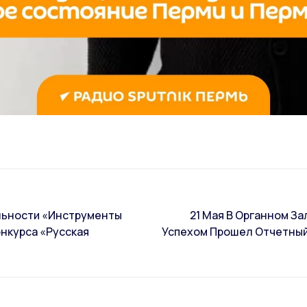
льности «Инструменты
21 Мая В Органном З
нкурса «Русская
Успехом Прошел Отчетный