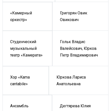
Григорян Овик
«Камерный
Овикович
оркестр»
Гольк Владис
Студенческий
Валейсович, Юрков
музыкальный
Петр Владимирович
театр «Камерата»
Юркова Лариса
Хор «Kama
Анатольевна
cantabile»
Дегтярева Юлия
Ансамбль